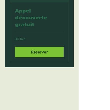
Appel
découverte
gratuit
30 min
Réserver